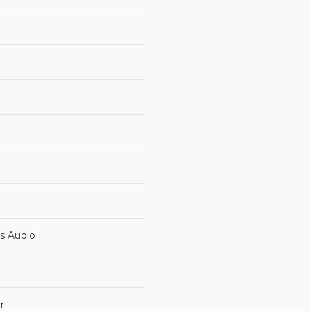
ts Audio
r