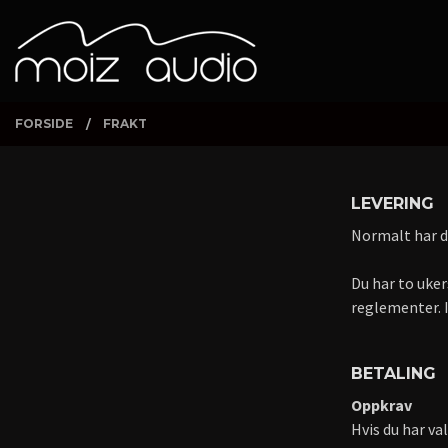
Gå
Lukk
PRODUKTER
til
innholdet
FORSIDE
FRAKT
LEVERING
Normalt har du
Du har to uker
reglementer. I
BETALING
Oppkrav
Hvis du har va