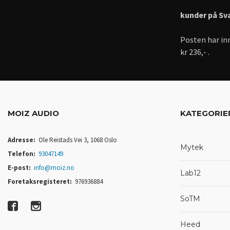
kunder på Sv
Posten har inn
kr 236,- .
MOIZ AUDIO
KATEGORIE
Adresse:
Ole Reistads Vei 3, 1068 Oslo
Mytek
Telefon:
93047149
E-post:
info@moiz.no
Lab12
Foretaksregisteret:
976936884
SoTM
Heed