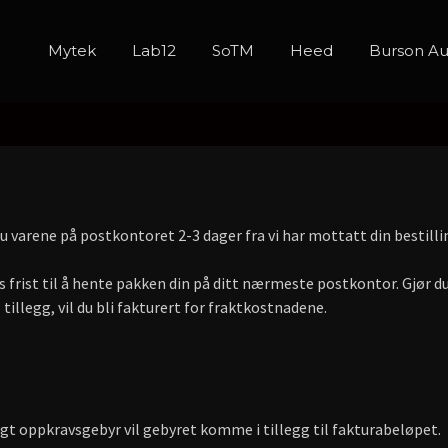
Mytek
Lab12
SoTM
Heed
Burson Au
 varene på postkontoret 2-3 dager fra vi har mottatt din bestill
s frist til å hente pakken din på ditt nærmeste postkontor. Gjør du 
 tillegg, vil du bli fakturert for fraktkostnadene.
lgt oppkravsgebyr vil gebyret komme i tillegg til fakturabeløpet.