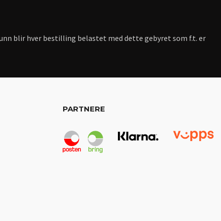
nn blir hver bestilling belastet med dette gebyret som f.t. er
PARTNERE