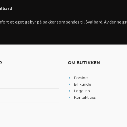
albard
ført et eget gebyr på pakker som sendes til Svalbard. Av denne gru
R
OM BUTIKKEN
Forside
Bli kunde
Logg inn
Kontakt oss