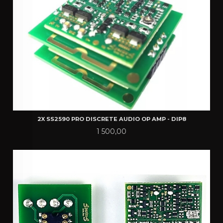
2X SS2590 PRO DISCRETE AUDIO OP AMP - DIP8
Pris
1 500,00