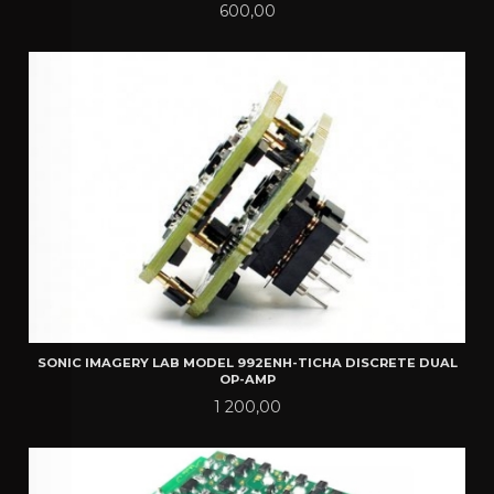
Pris
600,00
SONIC IMAGERY LAB MODEL 992ENH-TICHA DISCRETE DUAL
OP-AMP
Pris
1 200,00