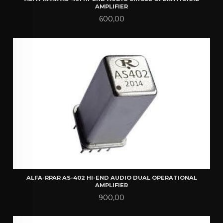
AMPLIFIER
Pris
600,00
ALFA-RPAR AS-402 HI-END AUDIO DUAL OPERATIONAL
AMPLIFIER
Pris
900,00