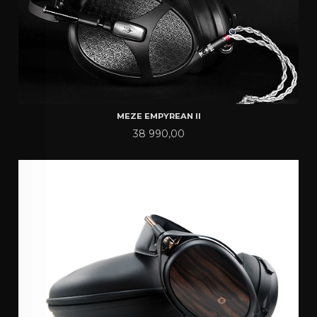
MEZE EMPYREAN II
Pris
38 990,00