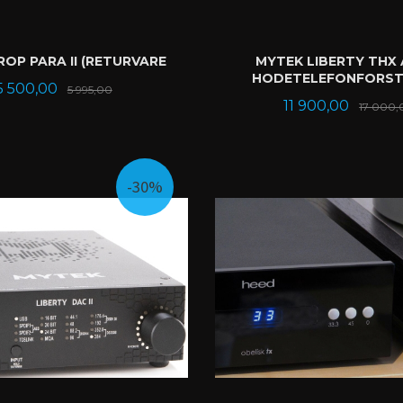
P PARA II (RETURVARE
MYTEK LIBERTY THX
HODETELEFONFORST
Tilbud
Rabatt
5 500,00
5 995,00
Tilbud
11 900,00
17 000,
KJØP
KJØP
-30%