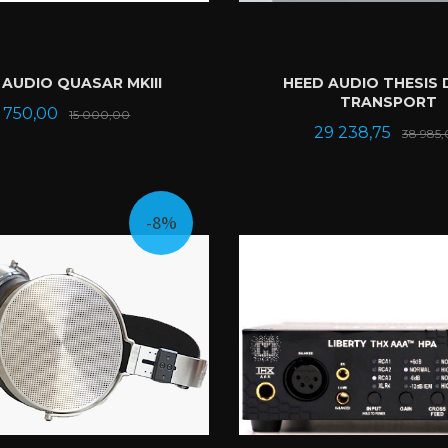
 AUDIO QUASAR MKIII
HEED AUDIO THESIS 
TRANSPORT
ilbud
Rabatt
 750,00
15 000,00
Tilbud
29 238,75
38 985
KJØP
KJØP
-8%