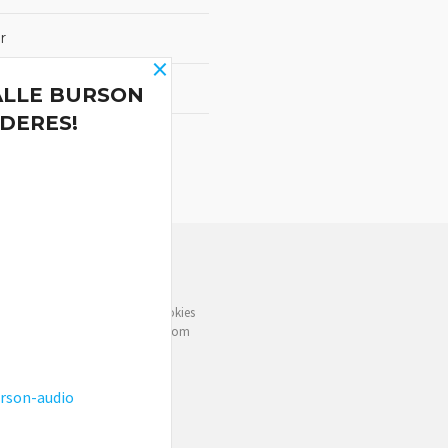
r
×
ALLE BURSON
DERES!
NYHETSBREV
e deg bedre service. Vi bruker cookies
rven din. Fortsett å bruke siden som
rson-audio