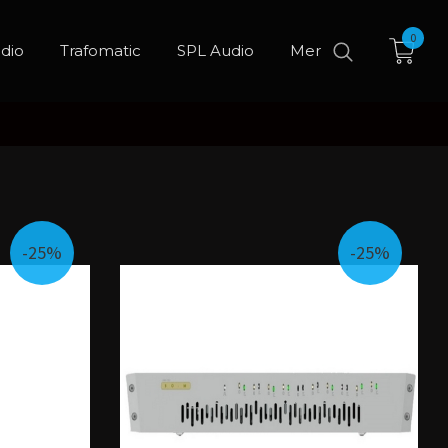
0
dio
Trafomatic
SPL Audio
Mer
-25%
-25%