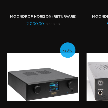
MOONDROP HORIZON (RETURVARE)
MOONDRO
Tilbud
Rabatt
2 000,00
2 500,00
KJØP
-20%