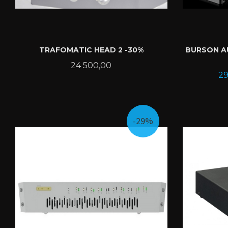
TRAFOMATIC HEAD 2 -30%
BURSON A
Pris
24 500,00
Ti
29
KJØP
-29%