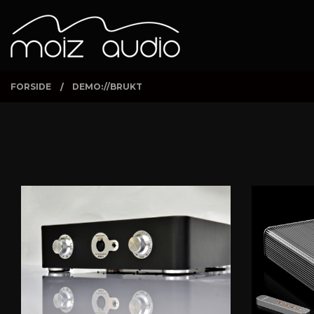
Gå
Lukk
PRODUKTER
til
innholdet
FORSIDE
DEMO://BRUKT