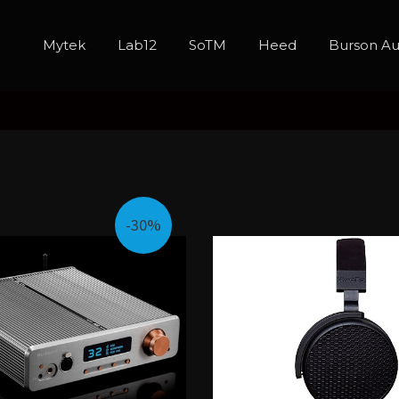
Mytek
Lab12
SoTM
Heed
Burson Au
-30%