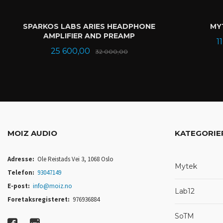
SPARKOS LABS ARIES HEADPHONE
MYT
AMPLIFIER AND PREAMP
T
1
Tilbud
Rabatt
25 600,00
32 000,00
KJØP
MOIZ AUDIO
KATEGORIE
Adresse:
Ole Reistads Vei 3, 1068 Oslo
Mytek
Telefon:
93047149
E-post:
info@moiz.no
Lab12
Foretaksregisteret:
976936884
SoTM