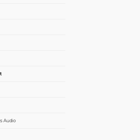
t
ts Audio