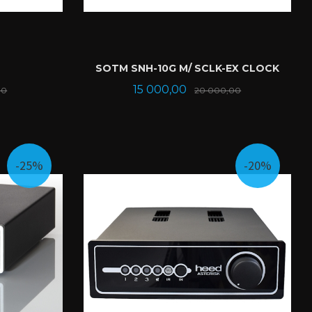
SOTM SNH-10G M/ SCLK-EX CLOCK
Rabatt
Tilbud
Rabatt
15 000,00
00
20 000,00
KJØP
-25%
-20%