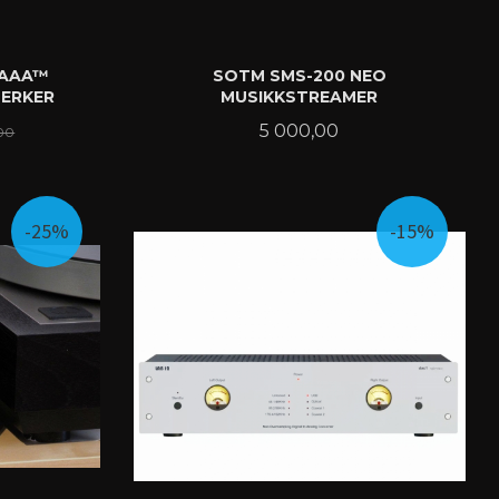
 AAA™
SOTM SMS-200 NEO
ERKER
MUSIKKSTREAMER
Rabatt
Pris
5 000,00
00
KJØP
-25%
-15%