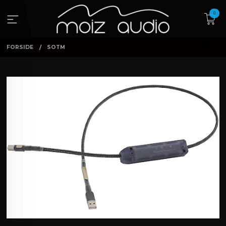
Gå
0
til
innholdet
FORSIDE
SOTM