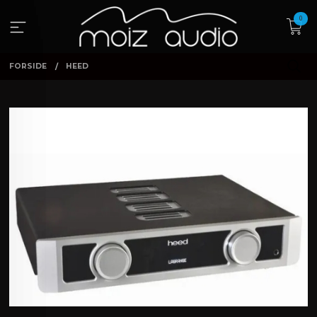
Gå
0
til
innholdet
FORSIDE
HEED