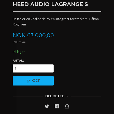
HEED AUDIO LAGRANGE S
Dette er en knallperle av en integrert forsterker! - Håkon
Rognlien
Pris
NOK
63 000,00
inkl. mva.
På lager
ANTALL
KJØP
DEL DETTE