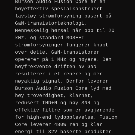
Burson Audio Fusion Core er en
høyeffektiv spesialkonstruert
lavstøy strømforsyning basert på
GaN-transistorteknologi.
Menneskelig hørsel når opp til 20
kHz, og standard MOSFET-
strømforsyninger fungerer knapt
over dette. GaN-transistorer
opererer på 1 MHz og høyere. Den
høyfrekvente driften av GaN
resulterer i et renere og mer
nøyaktig signal. Derfor leverer
Burson Audio Fusion Core lyd med
høy troverdighet, klarhet,
redusert THD+N og høy SNR og
effektiv filtre som er avgjørende
for high-end lydopplevelse. Fusion
Core leverer 480W ren og klar
energi til 32V baserte produkter.