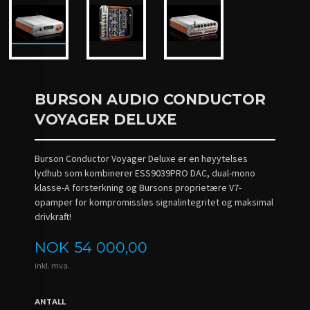
BURSON AUDIO CONDUCTOR
VOYAGER DELUXE
Burson Conductor Voyager Deluxe er en høyytelses
lydhub som kombinerer ESS9039PRO DAC, dual-mono
klasse-A forsterkning og Bursons proprietære V7-
opamper for kompromissløs signalintegritet og maksimal
drivkraft!
Pris
NOK
54 000,00
inkl. mva.
ANTALL