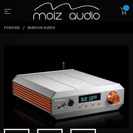
Gå
0
til
innholdet
FORSIDE
BURSON AUDIO