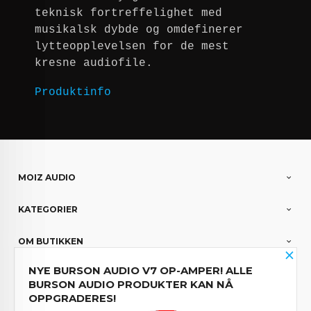
teknisk fortreffelighet med
musikalsk dybde og omdefinerer
lytteopplevelsen for de mest
kresne audiofile.
Produktinfo
MOIZ AUDIO
KATEGORIER
OM BUTIKKEN
×
NYE BURSON AUDIO V7 OP-AMPER! ALLE
PARTNERE
BURSON AUDIO PRODUKTER KAN NÅ
OPPGRADERES!